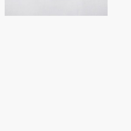
Kommunikationsstrafrecht
Was ist das?
Das Kommunikationsstrafrecht behandelt
strafrechtliche Normen, die an kommunikative Akte
und Medieninhalte anknüpfen und deshalb in einem
Spannungsverhältnis zu den Kommunikationsfreiheiten
des Art. 5 Abs. 1 GG stehen. Grenzen bilden die
„allgemeinen Gesetze“ i.S.d. Art. 5 Abs. 2 GG,
insbesondere die Äußerungsdelikte der §§ 185 ff. StGB
sowie speziell etwa § 130 StGB (Volksverhetzung), § 86a
StGB (Kennzeichen verfassungswidriger
Organisationen) und §§ 90a, 90b StGB