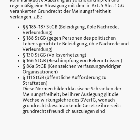
kommunikative Äußerung als solche anknüpfen und
regelmäßig eine Abwägung mit dem in Art. 5 Abs. 1 GG
verankerten Grundrecht der Meinungsfreitheit
verlangen, z.B.:
§§ 185–187 StGB (Beleidigung, üble Nachrede,
Verleumdung)
§ 188 StGB (gegen Personen des politischen
Lebens gerichtete Beleidigung, üble Nachrede und
Verleumdung)
§ 130 StGB (Volksverhetzung)
§ 166 StGB (Beschimpfung von Bekenntnissen)
§ 86a StGB (Kennzeichen verfassungswidriger
Organisationen)
§ 111 StGB (öffentliche Aufforderung zu
Straftaten)
Diese Normen bilden klassische Schranken der
Meinungsfreiheit; bei ihrer Auslegung gilt die
Wechselwirkungslehre des BVerfG, wonach
grundrechtsbeschränkende Gesetze ihrerseits
grundrechtsfreundlich auszulegen sind