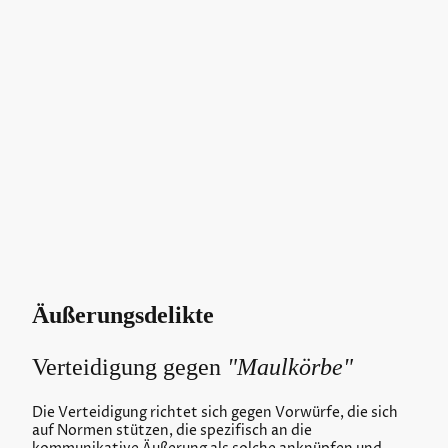
(Staatsschutzsymbolik).
Im Medienkontext sind neben diesen
„Äußerungsdelikten“ auch medien- und
inhaltsbezogene Strafnormen relevant, etwa
Pornografie- und Gewaltdarstellungstatbestände (§§
184 ff., 131 StGB) sowie § 166 StGB (Beschimpfung von
Bekenntnissen), wobei der Schriftenbegriff des § 11 Abs.
3 StGB auch Bild- und Tonträger erfasst.
Äußerungsdelikte
Verteidigung gegen
"Maulkörbe"
Die Verteidigung richtet sich gegen Vorwürfe, die sich
auf Normen stützen, die spezifisch an die