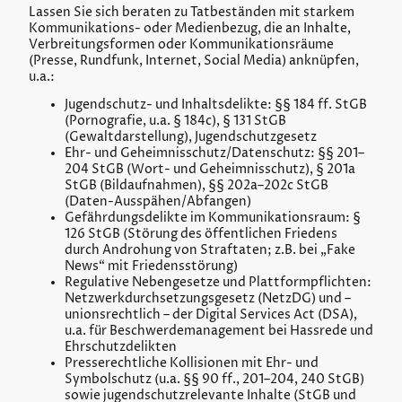
Lassen Sie sich beraten zu Tatbeständen mit starkem
Kommunikations- oder Medienbezug, die an Inhalte,
Verbreitungsformen oder Kommunikationsräume
(Presse, Rundfunk, Internet, Social Media) anknüpfen,
u.a.:
Jugendschutz- und Inhaltsdelikte: §§ 184 ff. StGB
(Pornografie, u.a. § 184c), § 131 StGB
(Gewaltdarstellung), Jugendschutzgesetz
Ehr- und Geheimnisschutz/Datenschutz: §§ 201–
204 StGB (Wort- und Geheimnisschutz), § 201a
StGB (Bildaufnahmen), §§ 202a–202c StGB
(Daten-Ausspähen/Abfangen)
Gefährdungsdelikte im Kommunikationsraum: §
126 StGB (Störung des öffentlichen Friedens
durch Androhung von Straftaten; z.B. bei „Fake
News“ mit Friedensstörung)
Regulative Nebengesetze und Plattformpflichten:
Netzwerkdurchsetzungsgesetz (NetzDG) und –
unionsrechtlich – der Digital Services Act (DSA),
u.a. für Beschwerdemanagement bei Hassrede und
Ehrschutzdelikten
Presserechtliche Kollisionen mit Ehr- und
Symbolschutz (u.a. §§ 90 ff., 201–204, 240 StGB)
sowie jugendschutzrelevante Inhalte (StGB und